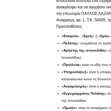
Ιστοσελίδα αποτελεί ένα περιβ
ανακαλύψει και να αγοράσει on
την επωνυμία ΠΑΥΛΟΣ ΛΑΖΑΡΙΔΗΣ
Αναρραχη, αρ. 1, Τ.Κ. 50005, 
Προϋποθέσεις:
«
Εταιρεία
», «
Εμείς
» ή «
Εμάς
»
«
Πελάτης
» ονομάζεται το πρό
«
Χρήστης της ιστοσελίδας
» ή
Ιστοσελίδας).
«
Προϊόντα
» είναι τα είδη πο
«
Υπηρεσία(ες)
» είναι η υπηρ
καταναλωτικό κοινό τη δυνατότη
«
Λογαριασμός
» είναι η κατα
«
Εγγεγραμμένος Πελάτης
» εί
της Ιστοσελίδας.
«
Προϊόν
» είναι το αντικείμεν