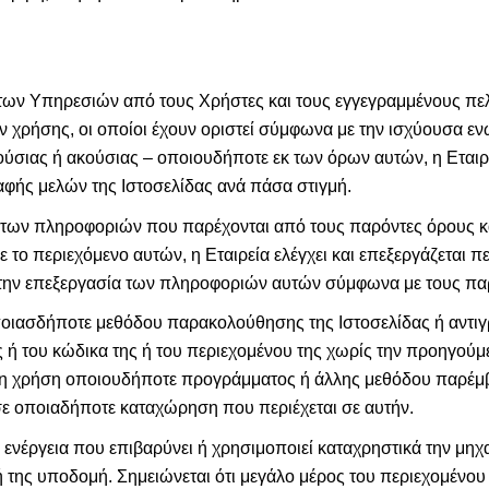
των Υπηρεσιών από τους Χρήστες και τους εγγεγραμμένους πελά
χρήσης, οι οποίοι έχουν οριστεί σύμφωνα με την ισχύουσα ενω
σιας ή ακούσιας – οποιουδήποτε εκ των όρων αυτών, η Εταιρε
φής μελών της Ιστοσελίδας ανά πάσα στιγμή.
των πληροφοριών που παρέχονται από τους παρόντες όρους κ
 το περιεχόμενο αυτών, η Εταιρεία ελέγχει και επεξεργάζεται π
 στην επεξεργασία των πληροφοριών αυτών σύμφωνα με τους πα
οποιασδήποτε μεθόδου παρακολούθησης της Ιστοσελίδας ή αντι
ς ή του κώδικα της ή του περιεχομένου της χωρίς την προηγούμ
ς η χρήση οποιουδήποτε προγράμματος ή άλλης μεθόδου παρέμ
 σε οποιαδήποτε καταχώρηση που περιέχεται σε αυτήν.
ενέργεια που επιβαρύνει ή χρησιμοποιεί καταχρηστικά την μηχ
ή της υποδομή. Σημειώνεται ότι μεγάλο μέρος του περιεχομένου 