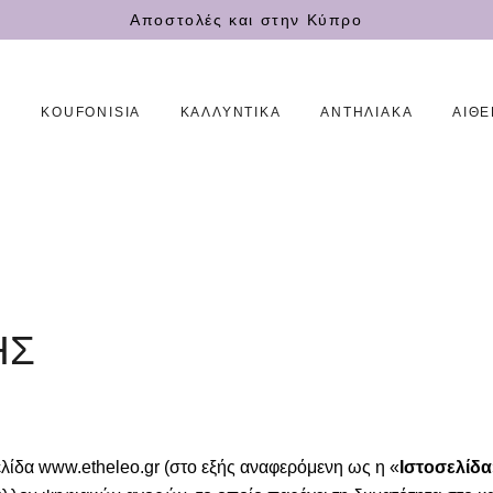
ΑΡΧΙΚΗ
Αποστολές και στην Κύπρο
KOUFONISIA
Η
KOUFONISIA
ΚΑΛΛΥΝΤΙΚΆ
ΑΝΤΗΛΙΑΚΆ
ΑΙΘΕ
ΚΑΛΛΥΝΤΙΚΆ
ΑΝΤΗΛΙΑΚΆ
ΑΙΘΕΡΙΑ ΕΛΑΙΑ
ΕΠΙΚΟΙΝΩΝΙΑ
ΗΣ
ΕΛΛ
EN
λίδα www.etheleo.gr (στο εξής αναφερόμενη ως η «
Ιστοσελίδα