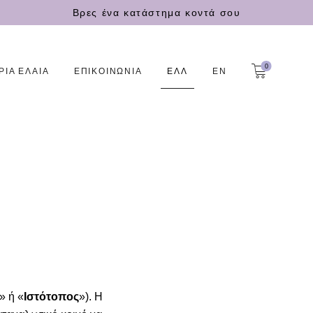
Βρες ένα κατάστημα κοντά σου
0
ΡΙΑ ΕΛΑΙΑ
ΕΠΙΚΟΙΝΩΝΙΑ
ΕΛΛ
EN
» ή «
Ιστότοπος
»). Η