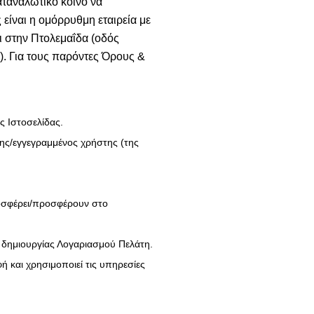
αταναλωτικό κοινό να
είναι η ομόρρυθμη εταιρεία με
ι στην Πτολεμαΐδα (οδός
). Για τους παρόντες Όρους &
ς Ιστοσελίδας.
της/εγγεγραμμένος χρήστης (της
ροσφέρει/προσφέρουν στο
 δημιουργίας Λογαριασμού Πελάτη.
φή και χρησιμοποιεί τις υπηρεσίες