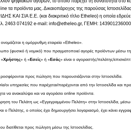
άλλον ψηφιακών αγορών, το οποίο παρέχει τη δυνατότητα στο κ
line τα προϊόντα μας. Δικαιοπάροχος της παρούσας Ιστοσελίδας 
 ΚΑΙ ΣΙΑ Ε.Ε. (και διακριτικό τίτλο Etheleo) η οποία εδρεύε
τηλ. 2463 074192 e-mail: info@etheleo.gr, ΓΕΜΗ: 143901236000
 ονομάζεται η ομόρρυθμη εταιρεία «Etheleo».
σωπο (φυσικό ή νομικό) που πραγματοποιεί αγορές προϊόντων μέσω τη
 «
Χρήστης
» ή «
Εσείς
» ή «
Εσάς
» είναι ο αγοραστής/πελάτης/επισκέπ
υ προσφέρονται προς πώληση που παρουσιάζονται στην Ιστοσελίδα.
εσία/οι υπηρεσίες που παρέχεται/παρέχονται από την Ιστοσελίδα και π
τα να ανακαλύψει και να αγοράσει online προϊόντα.
χώρηση του Πελάτη ως «Εγγεγραμμένου Πελάτη» στην Ιστοσελίδα, μέσω
ναι ο Πελάτης, ο οποίος έχει δημιουργήσει λογαριασμό, έχει κάνει εγγρα
ο που διατίθεται προς πώληση μέσω της Ιστοσελίδας.