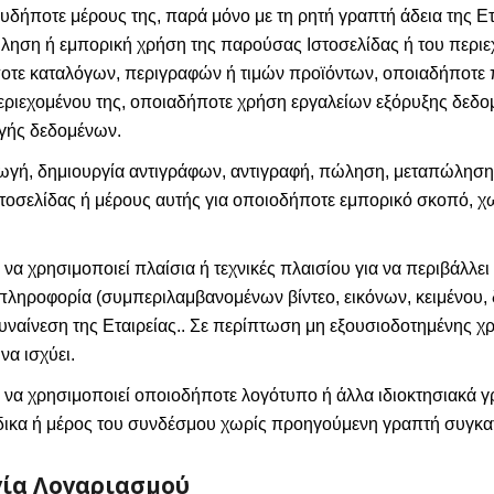
δήποτε μέρους της, παρά μόνο με τη ρητή γραπτή άδεια της Ετα
ληση ή εμπορική χρήση της παρούσας Ιστοσελίδας ή του περιε
οτε καταλόγων, περιγραφών ή τιμών προϊόντων, οποιαδήποτε
εριεχομένου της, οποιαδήποτε χρήση εργαλείων εξόρυξης δεδο
γής δεδομένων.
ωγή, δημιουργία αντιγράφων, αντιγραφή, πώληση, μεταπώληση,
τοσελίδας ή μέρους αυτής για οποιοδήποτε εμπορικό σκοπό, χω
ι να χρησιμοποιεί πλαίσια ή τεχνικές πλαισίου για να περιβάλλ
πληροφορία (συμπεριλαμβανομένων βίντεο, εικόνων, κειμένου, 
υναίνεση της Εταιρείας.. Σε περίπτωση μη εξουσιοδοτημένης χρ
να ισχύει.
ι να χρησιμοποιεί οποιοδήποτε λογότυπο ή άλλα ιδιοκτησιακά 
ώδικα ή μέρος του συνδέσμου χωρίς προηγούμενη γραπτή συγκατ
γία Λογαριασμού