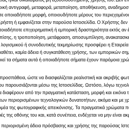
μερική αντιγραφή, μεταφορά, μεταποίηση, αποθήκευση, αναδημο
ε οποιαδήποτε μορφή, οποιουδήποτε μέρους του περιεχομένο
ρήστη ή εμφανίζεται στην παρούσα Ιστοσελίδα. Ο Χρήστης δεν 
ποιαδήποτε επιχειρηματική ή εμπορική δραστηριότητα εκτός αν 
ι, επίσης, η τροποποίηση, μετάφραση, αποσυμπίληση, ανακατα
ογισμικού ή συνοδευτικής τεκμηρίωσης προσφέρει η Εταιρεία ή
αθέτει, καμία άδεια ή συγκατάθεση χρήσης, των εμπορικών σημ
οιεί τα σήματα αυτά ή οποιαδήποτε σήματα έχουν παρόμοια χρώ
 προσπάθεια, ώστε να διασφαλίζεται ρεαλιστική και ακριβής φω
υ παρουσιάζονται μέσω της Ιστοσελίδας. Ωστόσο, λόγω τεχνολ
α διαφέρουν από την πραγματική κατάσταση, μορφή και εικόνα τ
ων περιορισμένων τεχνολογικών δυνατοτήτων, ακόμα και με χ
τομέα της φωτογραφικής απεικόνισης. Τα πραγματικά χρώματα π
ς της οθόνης του και, κατά συνέπεια, ενδέχεται να μην είναι ακ
 περιορισμένη άδεια πρόσβασης και χρήσης της παρούσας Ιστο