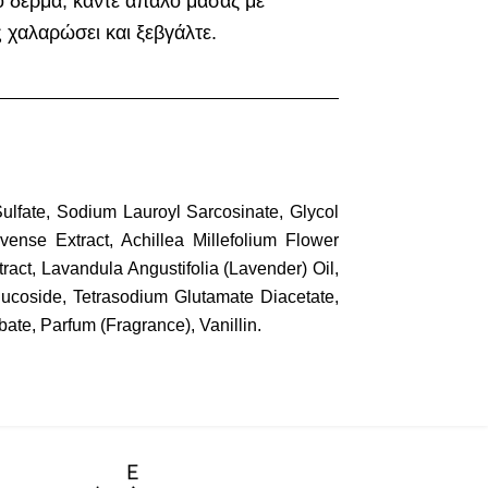
ο δέρμα, κάντε απαλό μασάζ με
 χαλαρώσει και ξεβγάλτε.
lfate, Sodium Lauroyl Sarcosinate, Glycol
rvense Extract, Achillea Millefolium Flower
tract, Lavandula Angustifolia (Lavender) Oil,
Glucoside, Tetrasodium Glutamate Diacetate,
te, Parfum (Fragrance), Vanillin.