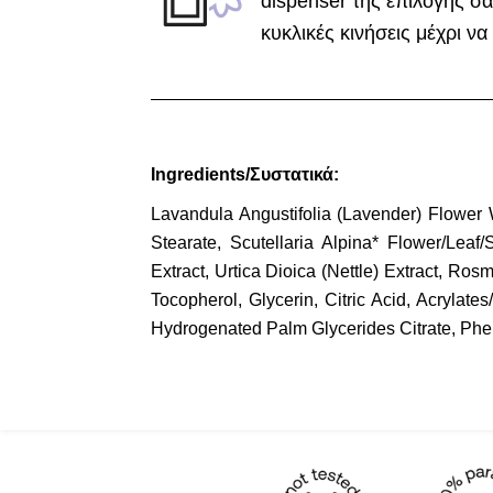
dispenser της επιλογής σ
κυκλικές κινήσεις μέχρι ν
Ingredients/Συστατικά:
Lavandula Angustifolia (Lavender) Flower
Stearate, Scutellaria Alpina* Flower/Leaf/
Extract, Urtica Dioica (Nettle) Extract, Ros
Tocopherol, Glycerin, Citric Acid, Acrylat
Hydrogenated Palm Glycerides Citrate, Phe