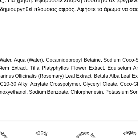
ας). Για χρήση: Εφαρμόστε επαρκή ποσότητα σε βρεγμέν
α δημιουργηθεί πλούσιος αφρός. Αφήστε το άρωμα να σας
 Water, Aqua (Water), Cocamidopropyl Betaine, Sodium Coco-Su
Stem Extract, Tilia Platyphyllos Flower Extract, Equisetum A
marinus Officinalis (Rosemary) Leaf Extract, Betula Alba Leaf Ex
es/C10-30 Alkyl Acrylate Crosspolymer, Glyceryl Oleate, Coco-
noxyethanol, Sodium Benzoate, Chlorphenesin, Potassium Sorba