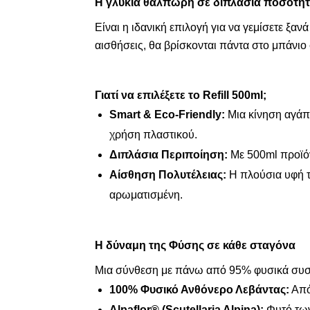
Η γλυκιά θαλπωρή σε διπλάσια ποσότητ
Είναι η ιδανική επιλογή για να γεμίσετε ξαν
αισθήσεις, θα βρίσκονται πάντα στο μπάνιο
Γιατί να επιλέξετε το Refill 500ml;
Smart & Eco-Friendly:
Μια κίνηση αγάπη
χρήση πλαστικού.
Διπλάσια Περιποίηση:
Με 500ml προϊόν
Αίσθηση Πολυτέλειας:
Η πλούσια υφή το
αρωματισμένη.
Η δύναμη της Φύσης σε κάθε σταγόνα
Μια σύνθεση με πάνω από 95% φυσικά συστα
100% Φυσικό Ανθόνερο Λεβάντας:
Από
Alpaflor® (Scutellaria Alpina):
Φυτό των