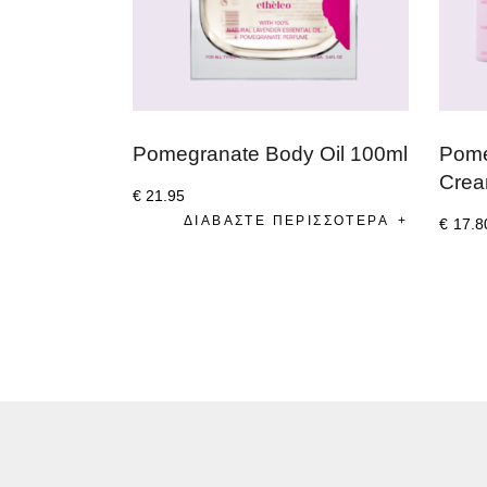
Pomegranate Body Oil 100ml
Pome
Crea
€
21
.
95
ΔΙΑΒΆΣΤΕ ΠΕΡΙΣΣΌΤΕΡΑ
€
17
.
8