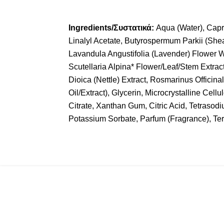
Ingredients/Συστατικά:
Aqua (Water), Capryl
Linalyl Acetate, Butyrospermum Parkii (Shea
Lavandula Angustifolia (Lavender) Flower W
Scutellaria Alpina* Flower/Leaf/Stem Extract
Dioica (Nettle) Extract, Rosmarinus Officin
Oil/Extract), Glycerin, Microcrystalline Ce
Citrate, Xanthan Gum, Citric Acid, Tetraso
Potassium Sorbate, Parfum (Fragrance), Te