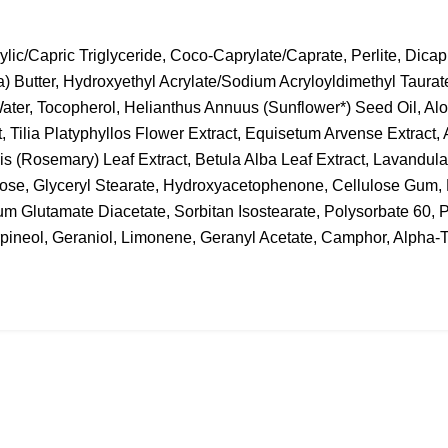
ic/Capric Triglyceride, Coco-Caprylate/Caprate, Perlite, Dicapry
) Butter, Hydroxyethyl Acrylate/Sodium Acryloyldimethyl Taurat
ater, Tocopherol, Helianthus Annuus (Sunflower*) Seed Oil, Al
, Tilia Platyphyllos Flower Extract, Equisetum Arvense Extract, A
alis (Rosemary) Leaf Extract, Betula Alba Leaf Extract, Lavandu
llulose, Glyceryl Stearate, Hydroxyacetophenone, Cellulose Gum,
dium Glutamate Diacetate, Sorbitan Isostearate, Polysorbate 60
rpineol, Geraniol, Limonene, Geranyl Acetate, Camphor, Alpha-