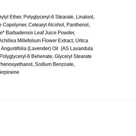
lyl Ether, Polyglyceryl-6 Stearate, Linalool,
e Copolymer, Cetearyl Alcohol, Panthenol,
oe* Barbadensis Leaf Juice Powder,
chillea Millefolium Flower Extract, Urtica
la Angustifolia (Lavender) Oil (AS Lavandula
 Polyglyceryl-6 Behenate, Glyceryl Stearate
, Phenoxyethanol, Sodium Benzoate,
Terpinene