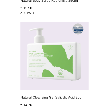
Natural Body Scrub Koufonisia 250ml
€
15
.
50
ΑΓΟΡΆ
Natural Cleansing Gel Salicylic Acid 250ml
€
14
.
70