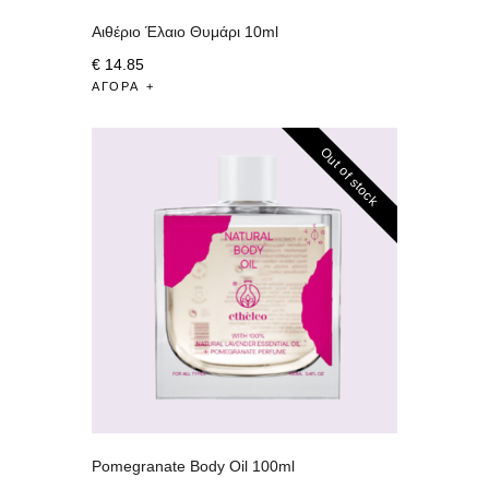
Αιθέριο Έλαιο Θυμάρι 10ml
€
14
.
85
ΑΓΟΡΆ
Out of stock
Pomegranate Body Oil 100ml