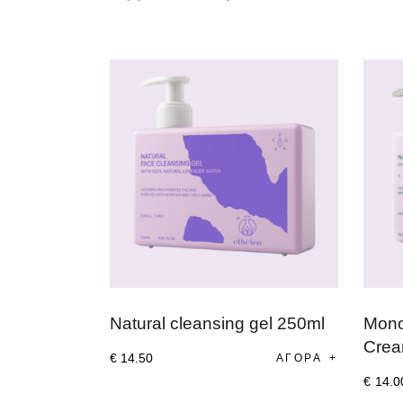
Natural cleansing gel 250ml
Mono
Crea
€
14
.
50
ΑΓΟΡΆ
€
14
.
0