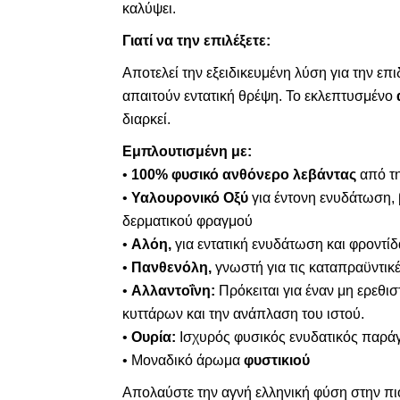
καλύψει.
Γιατί να την επιλέξετε:
Αποτελεί την εξειδικευμένη λύση για την ε
απαιτούν εντατική θρέψη. Το εκλεπτυσμένο
διαρκεί.
Εμπλουτισμένη με:
•
100% φυσικό ανθόνερο λεβάντας
από τη
•
Υαλουρονικό Οξύ
για έντονη ενυδάτωση, 
δερματικού φραγμού
•
Αλόη,
για εντατική ενυδάτωση και φροντίδ
•
Πανθενόλη,
γνωστή για τις καταπραϋντικέ
•
Αλλαντοΐνη:
Πρόκειται για έναν μη ερεθι
κυττάρων και την ανάπλαση του ιστού.
•
Ουρία:
Ισχυρός φυσικός ενυδατικός παράγ
• Μοναδικό άρωμα
φυστικιού
Απολαύστε την αγνή ελληνική φύση στην πιο