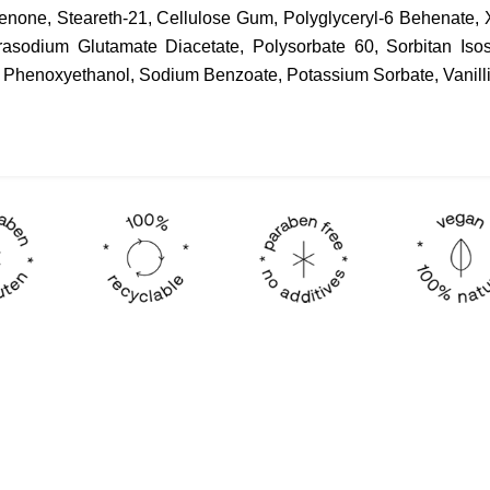
enone, Steareth-21, Cellulose Gum, Polyglyceryl-6 Behenate, X
trasodium Glutamate Diacetate, Polysorbate 60, Sorbitan I
 Phenoxyethanol, Sodium Benzoate, Potassium Sorbate, Vanillin