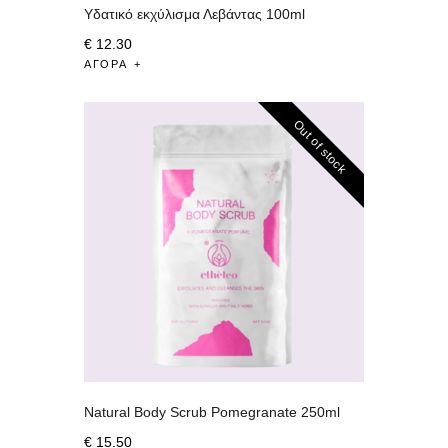
Υδατικό εκχύλισμα Λεβάντας 100ml
€
12
.
30
ΑΓΟΡΆ
Out of stock
Natural Body Scrub Pomegranate 250ml
€
15
.
50