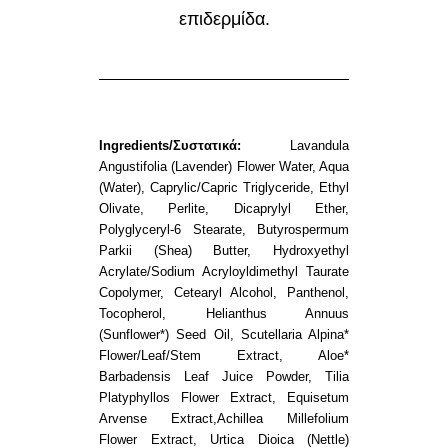
επιδερμίδα.
Ingredients/Συστατικά:
Lavandula
Angustifolia (Lavender) Flower Water, Aqua
(Water), Caprylic/Capric Triglyceride, Ethyl
Olivate, Perlite, Dicaprylyl Ether,
Polyglyceryl-6 Stearate, Butyrospermum
Parkii (Shea) Butter, Hydroxyethyl
Acrylate/Sodium Acryloyldimethyl Taurate
Copolymer, Cetearyl Alcohol, Panthenol,
Tocopherol, Helianthus Annuus
(Sunflower*) Seed Oil, Scutellaria Alpina*
Flower/Leaf/Stem Extract, Aloe*
Barbadensis Leaf Juice Powder, Tilia
Platyphyllos Flower Extract, Equisetum
Arvense Extract,Achillea Millefolium
Flower Extract, Urtica Dioica (Nettle)