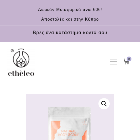
Δωρεάν Μεταφορικά άνω 60€!
Αποστολές και στην Κύπρο
Βρες ένα κατάστημα κοντά σου
0
ΑΡΧΙΚΗ
KOUFONISIA
ΚΑΛΛΥΝΤΙΚΆ
ΑΝΤΗΛΙΑΚΆ