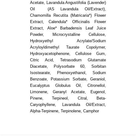
Acetate, Lavandula Angustifolia (Lavender)
Oil
(AS Lavandula Oil/Extract),
Chamomilla Recutita (Matricaria*) Flower
Extract, Calendula* Officinalis Flower
Extract, Aloe* Barbadensis Leaf Juice
Powder, Microcrystalline Cellulose,
Hydroxyethyl Acrylate/Sodium
Acryloyldimethyl Taurate Copolymer,
Hydroxyacetophenone, Cellulose Gum,
Citric Acid, Tetrasodium Glutamate
Diacetate, Polysorbate 60, Sorbitan
Isostearate, Phenoxyethanol, Sodium
Benzoate, Potassium Sorbate, Geraniol,
Eucalyptus Globulus Oil, Citronellol,
Limonene, Geranyl Acetate, Eugenol,
Pinene, Terpineol, Citral, Beta-
Caryophyllene, Lavandula Oil/Extract,
Alpha-Terpinene, Terpinolene, Camphor