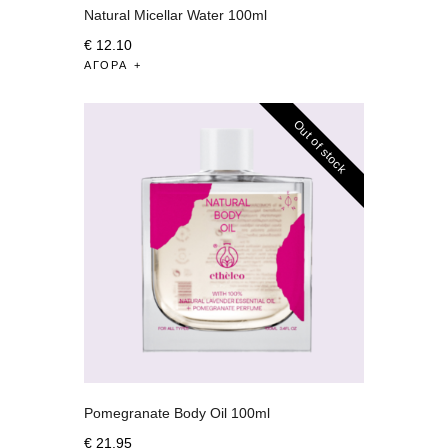
Natural Micellar Water 100ml
€
12
.
10
ΑΓΟΡΆ
Out of stock
Pomegranate Body Oil 100ml
€
21
.
95