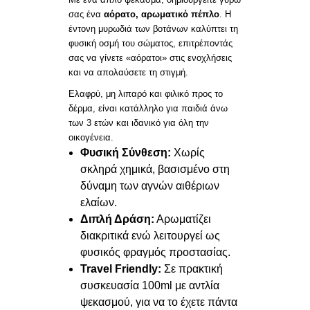
σας ένα
αόρατο, αρωματικό πέπλο
. Η
έντονη μυρωδιά των βοτάνων καλύπτει τη
φυσική οσμή του σώματος, επιτρέποντάς
σας να γίνετε «αόρατοι» στις ενοχλήσεις
και να απολαύσετε τη στιγμή.
Ελαφρύ, μη λιπαρό και φιλικό προς το
δέρμα, είναι κατάλληλο για παιδιά άνω
των 3 ετών και ιδανικό για όλη την
οικογένεια.
Φυσική Σύνθεση:
Χωρίς
σκληρά χημικά, βασισμένο στη
δύναμη των αγνών αιθέριων
ελαίων.
Διπλή Δράση:
Αρωματίζει
διακριτικά ενώ λειτουργεί ως
φυσικός φραγμός προστασίας.
Travel Friendly:
Σε πρακτική
συσκευασία 100ml με αντλία
ψεκασμού, για να το έχετε πάντα